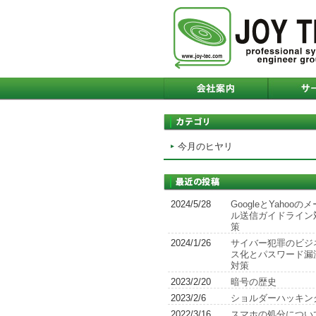
今月のヒヤリ
2024/5/28
GoogleとYahooのメ
ル送信ガイドライン
策
2024/1/26
サイバー犯罪のビジ
ス化とパスワード漏
対策
2023/2/20
暗号の歴史
2023/2/6
ショルダーハッキン
2022/3/16
スマホの処分につい