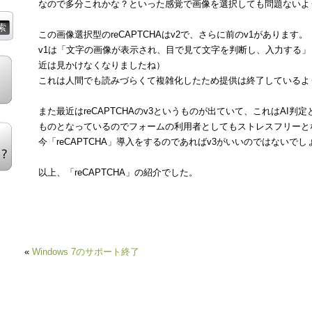
なので多分これかな？といった感覚で画像を選択しても問題ないよ
この画像選択型のreCAPTCHAはv2で、さらに前のv1があります。
v1は「文字の画像が表示され、目で見て文字を判断し、入力する
近は見かけなくなりましたね）
これは人間でも読みづらくて複雑化したため提供は終了しているよ
また最近はreCAPTCHAのv3というものが出ていて、これはAI
ものとなっているのでフォームの利用者としてもストレスフリーと
今「reCAPTCHA」導入をするのであればv3がいいのではないでし
以上、「reCAPTCHA」の紹介でした。
«
Windows 7のサポート終了