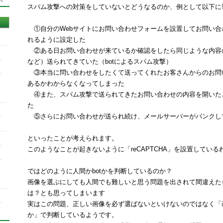
スパム攻撃への対策をしていないとどうなるのか、例として以下に
①自分のWebサイトにお問い合わせフォームを設置してお問い合
れるように設定した
②ある日お問い合わせが来ているか確認をしたら同じような内容の
など）送られてきていた（botによるスパム攻撃）
③本当に問い合わせをしたくて送ってくれたお客さんからのお問
あるかわからなくなってしまった
④また、スパム攻撃で送られてきたお問い合わせの内容を開いた
た
⑤さらにお問い合わせが送られ続け、メールサーバーがパンクし
といったことが考えられます。
このようなことが起きないように「reCAPTCHA」を設置している
ではどのように人間かbotかを判断しているのか？
画像を選ぶにしても人間でも難しいと思う問題を出されて間違えたら
は？とも思ってしまいます
実はこの問題、正しい画像を必ず選ばないといけないのではなく「
か」で判断しているようです。