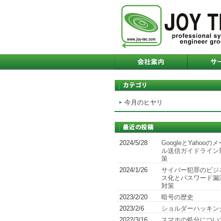
今月のヒヤリ
2024/5/28
GoogleとYahooのメ
ル送信ガイドライン
策
2024/1/26
サイバー犯罪のビジ
ス化とパスワード漏
対策
2023/2/20
暗号の歴史
2023/2/6
ショルダーハッキン
2022/3/16
スマホの処分につい