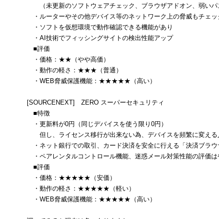
（未更新のソフトウェアチェック、ブラウザアドオン、弱いパ
・ルーターやその他デバイス等のネットワーク上の脅威もチェッ
・ソフトを仮想環境で動作確認できる機能があり
・AI技術でフィッシングサイトの検出性能アップ
■評価
・価格：★★（やや高価）
・動作の軽さ：★★★（普通）
・WEB脅威保護機能：★★★★★（高い）
[SOURCENEXT] ZERO スーパーセキュリティ
■特徴
・更新料が0円（同じデバイスを使う限り0円）
但し、ライセンス移行が出来ない為、デバイスを頻繁に変える
・ネット銀行での取引、カード決済を安全に行える「決済ブラウ
・ペアレンタルコントロール機能、迷惑メール対策性能の評価は
■評価
・価格：★★★★★（安価）
・動作の軽さ：★★★★★（軽い）
・WEB脅威保護機能：★★★★★（高い）