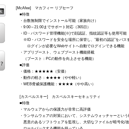
[McAfee] マカフィー リブセーフ
■特徴
・台数無制限でインストール可能（家族向け）
・9:00～21:00までサポート対応（365日）
・ID・パスワード管理機能(※)で顔認証、指紋認証等も使用可能
※ID・パスワードを安全な場所に保管し、”最初の認証”をパス
ログインが必要なWebサイトへ自動でログインできる機能
・アプリブースト、ウェブブースト機能搭載
（ブースト：PCの動作を向上させる機能）
■評価
・価格：★★★★★（安価）
・動作の軽さ：★★★★（やや軽い）
・WEB脅威保護機能：★★★★（やや高い）
[カスペルスキー] カスペルスキーセキュリティ
■特徴
・マルウェアからの保護力が非常に高評価
・ランサムウェアの対策において、システムウォッチャーという
悪意のあるソフトウェアを監視し、大切なファイルが暗号化/改
ロールバックする機能を持っている。