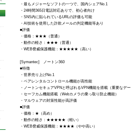
・最もメジャーなソフトの一つで、国内シェアNo.1
・24時間365日電話対応ありで、初心者向け
・SNS内に貼られているURLの評価も可能
・AI技術を使用した詐欺メールの判定機能等あり
■評価
・価格：★★★（普通）
・動作の軽さ：★★★（普通）
・WEB脅威保護機能：★★★★★（高い）
[Symantec] ノートン360
■特徴
・世界売り上げNo.1
・ペアレンタルコントロール機能が高性能
・ノートンセキュアVPNと呼ばれるVPN機能を搭載（重要なデ
・セーフカム機能搭載（Webカメラの乗っ取り防止機能）
・マルウェアの対策性能が高評価
■評価
・価格：★（高め）
・動作の軽さ：★★★★★（軽い）
・WEB脅威保護機能：★★★★（やや高い）