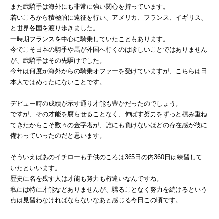
また武騎手は海外にも非常に強い関心を持っています。
若いころから積極的に遠征を行い、アメリカ、フランス、イギリス、
と世界各国を渡り歩きました。
一時期フランスを中心に騎乗していたこともあります。
今でこそ日本の騎手や馬が外国へ行くのは珍しいことではありません
が、武騎手はその先駆けでした。
今年は何度か海外からの騎乗オファーを受けていますが、こちらは日
本人ではめったにないことです。
デビュー時の成績が示す通り才能も豊かだったのでしょう。
ですが、その才能を腐らせることなく、伸ばす努力をずっと積み重ね
てきたからこそ数々の金字塔が、誰にも負けないほどの存在感が彼に
備わっていったのだと思います。
そういえばあのイチローも子供のころは365日の内360日は練習して
いたといいます。
歴史に名を残す人は才能も努力も桁違いなんですね。
私には特に才能などありませんが、驕ることなく努力を続けるという
点は見習わなければならないなあと感じる今日この頃です。