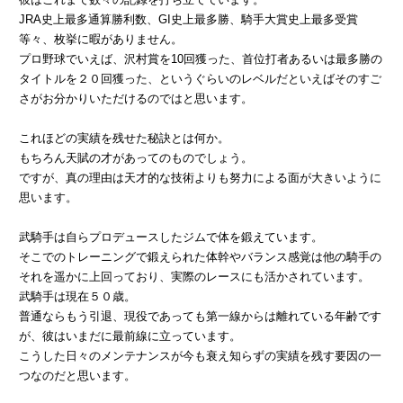
JRA史上最多通算勝利数、GI史上最多勝、騎手大賞史上最多受賞
等々、枚挙に暇がありません。
プロ野球でいえば、沢村賞を10回獲った、首位打者あるいは最多勝の
タイトルを２０回獲った、というぐらいのレベルだといえばそのすご
さがお分かりいただけるのではと思います。
これほどの実績を残せた秘訣とは何か。
もちろん天賦の才があってのものでしょう。
ですが、真の理由は天才的な技術よりも努力による面が大きいように
思います。
武騎手は自らプロデュースしたジムで体を鍛えています。
そこでのトレーニングで鍛えられた体幹やバランス感覚は他の騎手の
それを遥かに上回っており、実際のレースにも活かされています。
武騎手は現在５０歳。
普通ならもう引退、現役であっても第一線からは離れている年齢です
が、彼はいまだに最前線に立っています。
こうした日々のメンテナンスが今も衰え知らずの実績を残す要因の一
つなのだと思います。