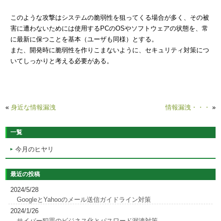
このような攻撃はシステムの脆弱性を狙ってくる場合が多く、その被
害に遭わないためには使用するPCのOSやソフトウェアの状態を、常
に最新に保つことを基本（ユーザも同様）とする。
また、開発時に脆弱性を作りこまないように、セキュリティ対策につ
いてしっかりと考える必要がある。
«
身近な情報漏洩
情報漏洩・・・
»
一覧
今月のヒヤリ
最近の投稿
2024/5/28
GoogleとYahooのメール送信ガイドライン対策
2024/1/26
サイバー犯罪のビジネス化とパスワード漏洩対策