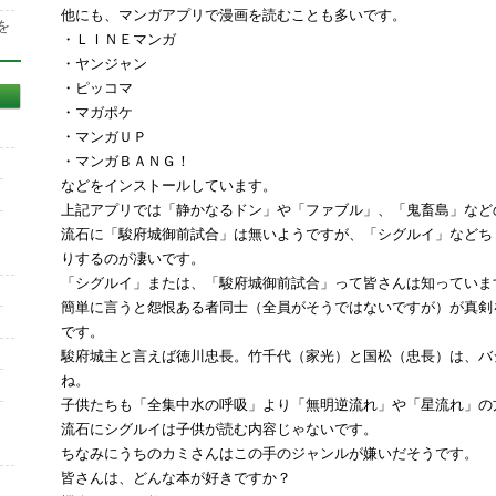
他にも、マンガアプリで漫画を読むことも多いです。
を
・ＬＩＮＥマンガ
・ヤンジャン
・ピッコマ
・マガポケ
・マンガＵＰ
・マンガＢＡＮＧ！
などをインストールしています。
上記アプリでは「静かなるドン」や「ファブル」、「鬼畜島」など
流石に「駿府城御前試合」は無いようですが、「シグルイ」などち
りするのが凄いです。
「シグルイ」または、「駿府城御前試合」って皆さんは知っていま
簡単に言うと怨恨ある者同士（全員がそうではないですが）が真剣
です。
駿府城主と言えば徳川忠長。竹千代（家光）と国松（忠長）は、バ
ね。
子供たちも「全集中水の呼吸」より「無明逆流れ」や「星流れ」の
流石にシグルイは子供が読む内容じゃないです。
ちなみにうちのカミさんはこの手のジャンルが嫌いだそうです。
皆さんは、どんな本が好きですか？