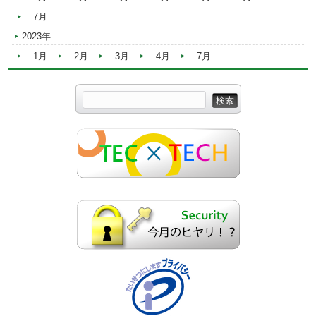
7月
2023年
1月
2月
3月
4月
7月