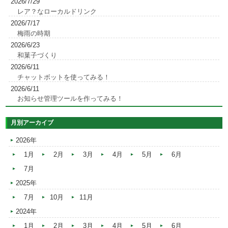
2026/7/29
レア？なローカルドリンク
2026/7/17
梅雨の時期
2026/6/23
和菓子づくり
2026/6/11
チャットボットを使ってみる！
2026/6/11
お知らせ管理ツールを作ってみる！
月別アーカイブ
2026年
1月
2月
3月
4月
5月
6月
7月
2025年
7月
10月
11月
2024年
1月
2月
3月
4月
5月
6月