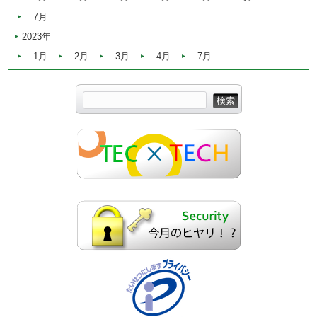
7月
2023年
1月
2月
3月
4月
7月