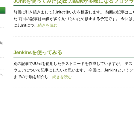
JUnitを使ってみた(2)出力結果が多岐になるプログ
前回に引き続きましてJUnitの使い方を模索します。 前回の記事はこち
た 前回の記事は画像が多く見づらいため修正する予定です。 今回は
を
にJUnitにつ
…続きを読む
を
内
を
Jenkinsを使ってみる
を
別の記事でJUnitを使用したテストコードを作成していますが、 テ
ウェアについて記事にしたいと思います。 今回は、Jenkinsとい
へ
までの手順を紹介し
…続きを読む