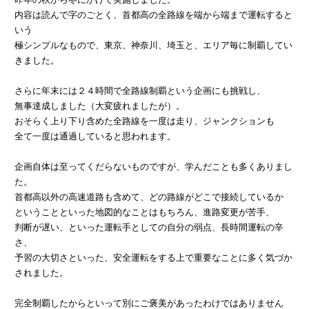
内容は読んで字のごとく、首都高の全路線を端から端まで運転すると
いう
極シンプルなもので、東京、神奈川、埼玉と、エリア毎に制覇してい
きました。
さらに年末には２４時間で全路線制覇という企画にも挑戦し、
無事達成しました（大変疲れましたが）。
おそらく上り下り含めた全路線を一度は走り、ジャンクションも
全て一度は通過していると思われます。
企画自体は至ってくだらないものですが、学んだことも多くありまし
た。
首都高以外の高速道路も含めて、どの路線がどこで接続しているか
ということといった地図的なことはもちろん、進路変更が苦手、
判断が遅い、といった運転手としての自分の弱点、長時間運転の辛
さ、
予習の大切さといった、安全運転をする上で重要なことに多く気づか
されました。
完全制覇したからといって別にご褒美があったわけではありません