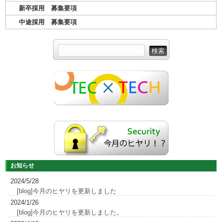
き
新卒採用 募集要項
d) 国の機関若しくは地方公共団体又はその委託を受けた者が法
中途採用 募集要項
令の定める事務を遂行することに対して協力する必要がある場
合であって、本人の同意を得ることによって当該事務の遂行に
支障を及ぼすおそれがあるとき
(4) 個人情報の適正管理について
個人情報の漏えい、滅失又はき損を防止する個人情報保護策を
講じ、実施し、不具合を発見した場合は速やかに是正いたしま
す。
(5) 第三者への委託について
当社では、採用選考（適正テスト実施）にあたり、筆記試験・
適正検査を採点・評価のために応募者の個人情報を外部の会社に
委託いたします。なお、外部の会社との連絡手段は、文書または
お知らせ
メール添付ファイルによります。 上記以外では、次のいずれかに
2024/5/28
該当する場合を除き、個人情報を第三者へ提供いたしません。
[blog]今月のヒヤリを更新しました
・ご本人の同意をいただいている場合
2024/1/26
・法令に基づく場合
[blog]今月のヒヤリを更新しました。