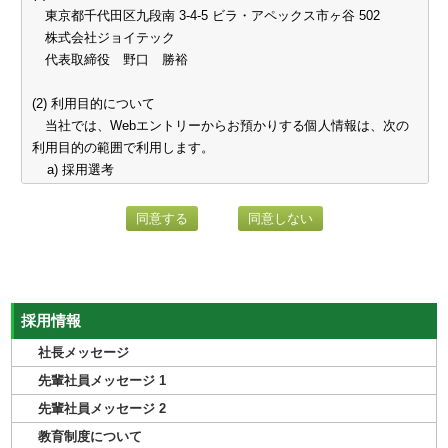
東京都千代田区九段南 3-4-5 ビラ・アペックス市ヶ谷 502
株式会社ジョイテック
代表取締役 野口 勝裕
(2) 利用目的について
当社では、Webエントリーからお預かりする個人情報は、次の
利用目的の範囲で利用します。
a) 採用選考
b) 当社での採用業務管理の遂行
(3) 上記目的以外の利用について
上記(2)以外の目的で個人情報を利用する必要が生じた場合に
は、次の場合を除き、その利用について、ご本人のご同意をいた
だくものとします。
採用情報
a) 法令に基づく場合
社長メッセージ
b) 人の生命、身体又は財産の保護のために必要がある場合であ
先輩社員メッセージ 1
って、本人の同意を得ることが困難であるとき
先輩社員メッセージ 2
c) 公衆衛生の向上又は児童の健全な育成の推進のために特に必
教育制度について
要がある場合であって、本人の同意を得ることが困難であると